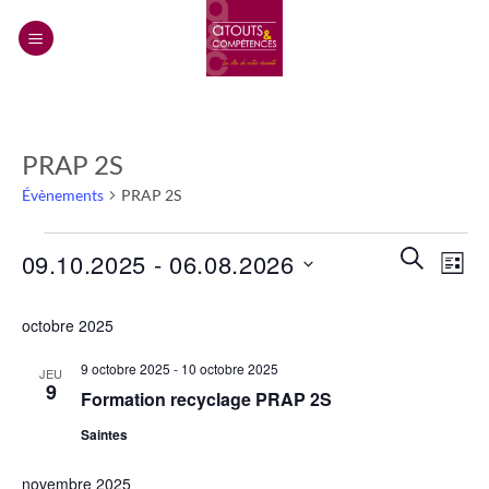
Passer
au
contenu
PRAP 2S
Évènements
PRAP 2S
Évènements
Recherch
Navi
RECHERC
09.10.2025
 - 
06.08.2026
LISTE
et
de
navigatio
Sélectionnez
vues
octobre 2025
de
une
Évèn
vues
date.
9 octobre 2025
-
10 octobre 2025
JEU
Évènemen
9
Formation recyclage PRAP 2S
Saintes
novembre 2025