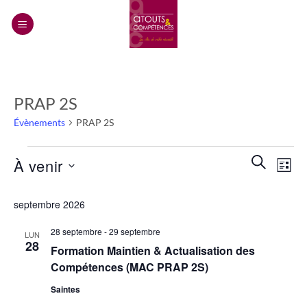
Passer
au
contenu
PRAP 2S
Évènements
PRAP 2S
Évènements
Recherch
Navi
RECHERC
À venir
LISTE
et
de
navigatio
Sélectionnez
vues
septembre 2026
de
une
Évèn
vues
date.
28 septembre
-
29 septembre
LUN
Évènemen
28
Formation Maintien & Actualisation des
Compétences (MAC PRAP 2S)
Saintes