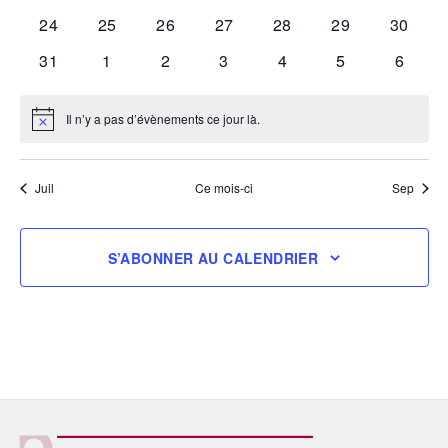
évènements
évènements
évènements
évènements
évènements
évènements
évènem
0
0
0
0
0
0
0
24
25
26
27
28
29
30
évènements
évènements
évènements
évènements
évènements
évènements
évènem
0
0
0
0
0
0
0
31
1
2
3
4
5
6
évènements
évènements
évènements
évènements
évènements
évènements
évène
Il n’y a pas d’évènements ce jour là.
Notice
Juil
Ce mois-ci
Sep
S’ABONNER AU CALENDRIER