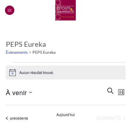
Passer
au
contenu
PEPS Eureka
Évènements
PEPS Eureka
Évènements
Aucun résultat trouvé.
Notice
Recherch
Navi
RECHERC
À venir
LISTE
et
de
navigatio
Sélectionnez
vues
de
une
Évèn
Aujourd’hui
vues
date.
ÉVÈNEMENTS
SUIVANTS
Évènements
précédents
Évènemen