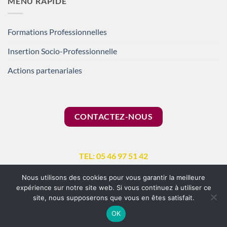
MENU RAPIDE
Formations Professionnelles
Insertion Socio-Professionnelle
Actions partenariales
CONTACTEZ-NOUS
TEL: 05 46 97 51 42
Nous utilisons des cookies pour vous garantir la meilleure
expérience sur notre site web. Si vous continuez à utiliser ce
site, nous supposerons que vous en êtes satisfait.
Copyright 2026 ©
Réalisé par
Bundle Communication
|
Mentions
OK
légales
|
Protection des données