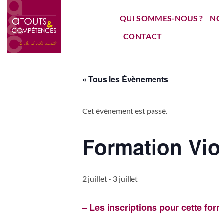
Passer
QUI SOMMES-NOUS ?
N
au
contenu
CONTACT
« Tous les Évènements
Cet évènement est passé.
Formation Viol
2 juillet
-
3 juillet
– Les inscriptions pour cette fo