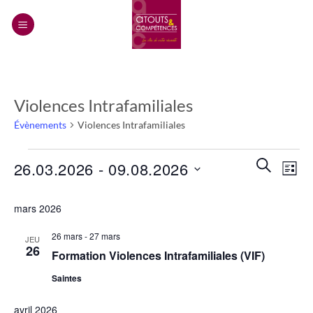
Passer
au
contenu
Violences Intrafamiliales
Évènements
Violences Intrafamiliales
Évènements
Recherch
Navi
RECHERC
26.03.2026
 - 
09.08.2026
LISTE
et
de
navigatio
Sélectionnez
vues
mars 2026
de
une
Évèn
vues
date.
26 mars
-
27 mars
JEU
Évènemen
26
Formation Violences Intrafamiliales (VIF)
Saintes
avril 2026