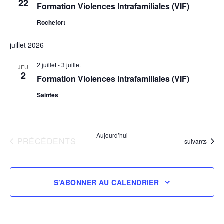
22
Formation Violences Intrafamiliales (VIF)
Rochefort
juillet 2026
2 juillet
-
3 juillet
JEU
2
Formation Violences Intrafamiliales (VIF)
Saintes
Aujourd’hui
ÉVÈNEMENTS
PRÉCÉDENTS
Évènements
suivants
S’ABONNER AU CALENDRIER