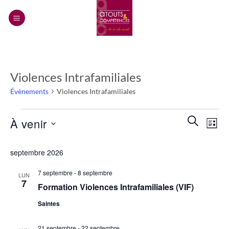
Passer
au
contenu
Violences Intrafamiliales
Évènements
Violences Intrafamiliales
Évènements
Recherch
Navi
RECHERC
À venir
LISTE
et
de
navigatio
Sélectionnez
vues
septembre 2026
de
une
Évèn
vues
date.
7 septembre
-
8 septembre
LUN
Évènemen
7
Formation Violences Intrafamiliales (VIF)
Saintes
21 septembre
-
22 septembre